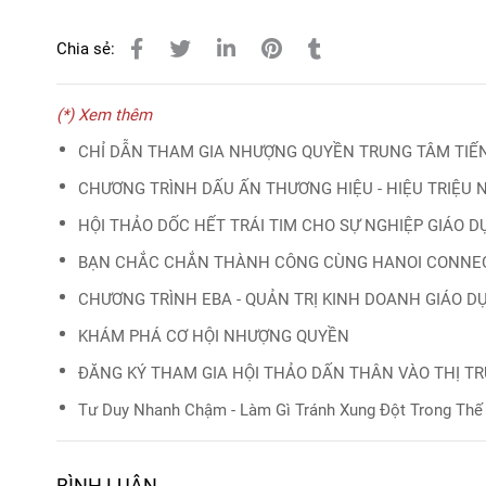
Chia sẻ:
(*) Xem thêm
CHỈ DẪN THAM GIA NHƯỢNG QUYỀN TRUNG TÂM TIẾ
CHƯƠNG TRÌNH DẤU ẤN THƯƠNG HIỆU - HIỆU TRIỆU N
HỘI THẢO DỐC HẾT TRÁI TIM CHO SỰ NGHIỆP GIÁO D
BẠN CHẮC CHẮN THÀNH CÔNG CÙNG HANOI CONNEC
CHƯƠNG TRÌNH EBA - QUẢN TRỊ KINH DOANH GIÁO D
KHÁM PHÁ CƠ HỘI NHƯỢNG QUYỀN
ĐĂNG KÝ THAM GIA HỘI THẢO DẤN THÂN VÀO THỊ T
Tư Duy Nhanh Chậm - Làm Gì Tránh Xung Đột Trong Thế
BÌNH LUẬN