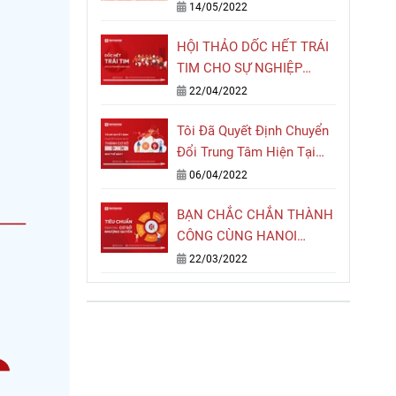
TRIỆU NIỀM TIN
14/05/2022
HỘI THẢO DỐC HẾT TRÁI
TIM CHO SỰ NGHIỆP
GIÁO DỤC
22/04/2022
Tôi Đã Quyết Định Chuyển
Đổi Trung Tâm Hiện Tại
Thành Cơ Sở Hanoi
06/04/2022
Connection Như Thế Nào?
BẠN CHẮC CHẮN THÀNH
CÔNG CÙNG HANOI
CONNECTION KHI ĐẢM
22/03/2022
BẢO TIÊU CHUẨN NÀY