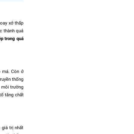
oay xở thấp
ợc thành quả
ệp trong quá
cọ má. Còn ở
truyền thống
i môi trường
tố tăng chất
giá trị nhất