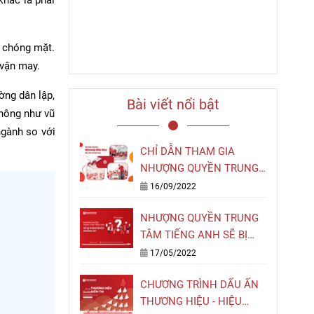
n chóng mặt.
 vận may.
ờng dân lập,
Bài viết nổi bật
không như vũ
ngành so với
CHỈ DẪN THAM GIA
NHƯỢNG QUYỀN TRUNG
TÂM TIẾNG ANH MÔ
16/09/2022
HÌNH SÂN BAY HANOI
NHƯỢNG QUYỀN TRUNG
CONNECTION
TÂM TIẾNG ANH SẼ BỊ
RÀNG BUỘC NHỮNG GÌ?
17/05/2022
CHƯƠNG TRÌNH DẤU ẤN
THƯƠNG HIỆU - HIỆU