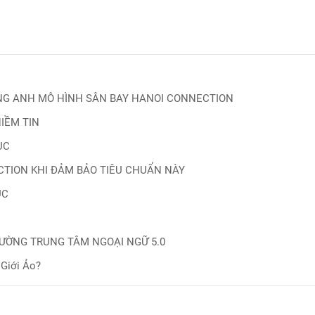
NG ANH MÔ HÌNH SÂN BAY HANOI CONNECTION
IỀM TIN
ỤC
TION KHI ĐẢM BẢO TIÊU CHUẨN NÀY
ỤC
RƯỜNG TRUNG TÂM NGOẠI NGỮ 5.0
 Giới Ảo?