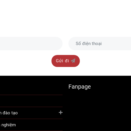
Gửi đi
Fanpage
h đào tạo
h nghiệm