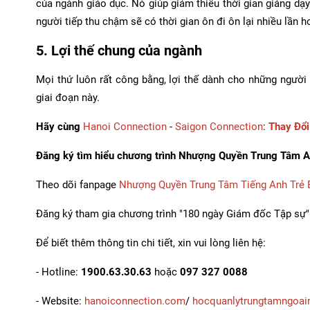
của ngành giáo dục. Nó giúp giảm thiểu thời gian giảng dạy
người tiếp thu chậm sẽ có thời gian ôn đi ôn lại nhiều lần 
5. Lợi thế chung của ngành
Mọi thứ luôn rất công bằng, lợi thế dành cho những người
giai đoạn này.
Hãy cùng
Hanoi Connection
-
Saigon Connection
:
Thay Đổi
Đăng ký tìm hiểu chương trình Nhượng Quyền Trung Tâm 
Theo dõi fanpage
Nhượng Quyền Trung Tâm Tiếng Anh Trẻ
Đăng ký tham gia chương trình "180 ngày Giám đốc Tập sự"
Để biết thêm thông tin chi tiết, xin vui lòng liên hệ:
- Hotline:
1900.63.30.63
hoặc
097 327 0088
- Website:
hanoiconnection.com
/
hocquanlytrungtamngoai