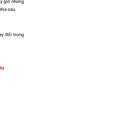
ây giờ những
phía sau.
ay đổi trong
đây