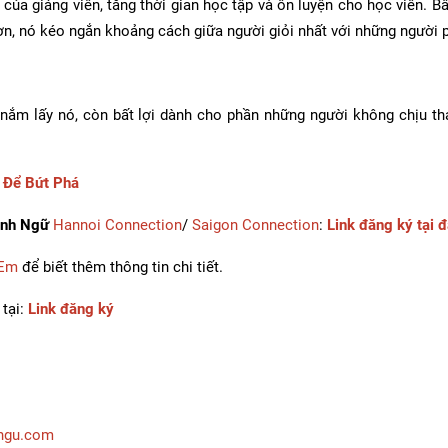
 của giảng viên, tăng thời gian học tập và ôn luyện cho học viên. B
hơn, nó kéo ngắn khoảng cách giữa người giỏi nhất với những người 
 nắm lấy nó, còn bất lợi dành cho phần những người không chịu th
 Để Bứt Phá
Anh Ngữ
Hannoi Connection
/
Saigon Connection
:
Link đăng ký tại 
 Em
để biết thêm thông tin chi tiết.
 tại:
Link đăng ký
ngu.com