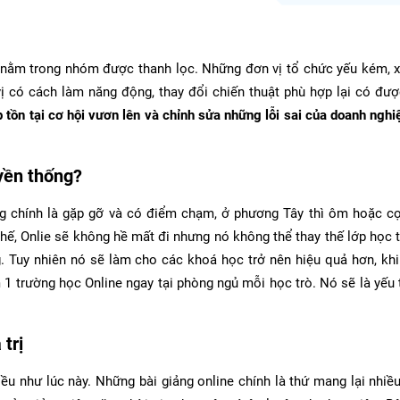
 nằm trong nhóm được thanh lọc. Những đơn vị tổ chức yếu kém, x
ị có cách làm năng động, thay đổi chiến thuật phù hợp lại có đư
 tồn tại cơ hội vươn lên và chỉnh sửa những lỗi sai của doanh nghi
uyền thống?
đồng chính là gặp gỡ và có điểm chạm, ở phương Tây thì ôm hoặc 
thế, Onlie sẽ không hề mất đi nhưng nó không thể thay thế lớp học 
. Tuy nhiên nó sẽ làm cho các khoá học trở nên hiệu quả hơn, kh
 1 trường học Online ngay tại phòng ngủ mỗi học trò. Nó sẽ là yếu 
 trị
u như lúc này. Những bài giảng online chính là thứ mang lại nhiều 